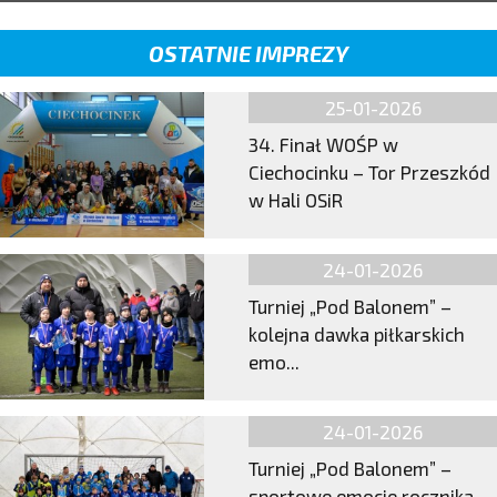
OSTATNIE IMPREZY
25-01-2026
34. Finał WOŚP w
Ciechocinku – Tor Przeszkód
w Hali OSiR
24-01-2026
Turniej „Pod Balonem” –
kolejna dawka piłkarskich
emo...
24-01-2026
Turniej „Pod Balonem” –
sportowe emocje rocznika