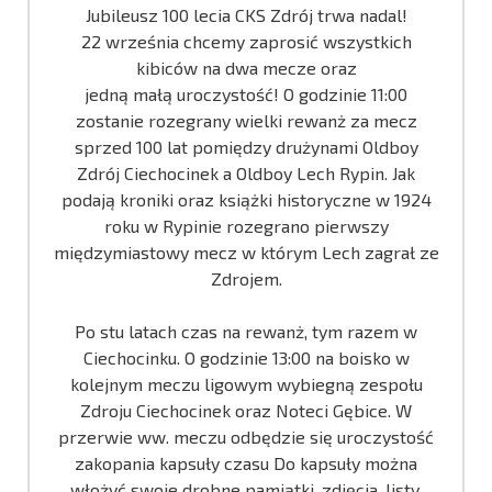
Jubileusz 100 lecia CKS Zdrój trwa nadal!
22 września chcemy zaprosić wszystkich
kibiców na dwa mecze oraz
jedną małą uroczystość! O godzinie 11:00
zostanie rozegrany wielki rewanż za mecz
sprzed 100 lat pomiędzy drużynami Oldboy
Zdrój Ciechocinek a Oldboy Lech Rypin. Jak
podają kroniki oraz książki historyczne w 1924
roku w Rypinie rozegrano pierwszy
międzymiastowy mecz w którym Lech zagrał ze
Zdrojem.
Po stu latach czas na rewanż, tym razem w
Ciechocinku. O godzinie 13:00 na boisko w
kolejnym meczu ligowym wybiegną zespołu
Zdroju Ciechocinek oraz Noteci Gębice. W
przerwie ww. meczu odbędzie się uroczystość
zakopania kapsuły czasu Do kapsuły można
włożyć swoje drobne pamiątki, zdjęcia, listy,