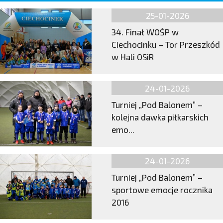
25-01-2026
34. Finał WOŚP w
Ciechocinku – Tor Przeszkód
w Hali OSiR
24-01-2026
Turniej „Pod Balonem” –
kolejna dawka piłkarskich
emo...
24-01-2026
Turniej „Pod Balonem” –
sportowe emocje rocznika
2016