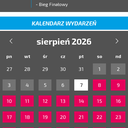
- Bieg Finałowy
KALENDARZ WYDARZEŃ
sierpień 2026


pn
wt
śr
cz
pt
so
nd
27
28
29
30
31
1
2
3
4
5
6
7
8
9
10
11
12
13
14
15
16
17
18
19
20
21
22
23