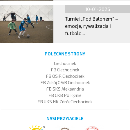
10-01-2026
Turniej „Pod Balonem” –
emocje, rywalizacja i
futbolo...
POLECANE STRONY
Ciechocinek
FB Ciechocinek
FB OSiR Ciechocinek
FB Zdrój OSiR Ciechocinek
FB SKS Aleksandria
FB CKB PoTężnie
FB UKS HK Zdrój Ciechocinek
NASI PRZYJACIELE