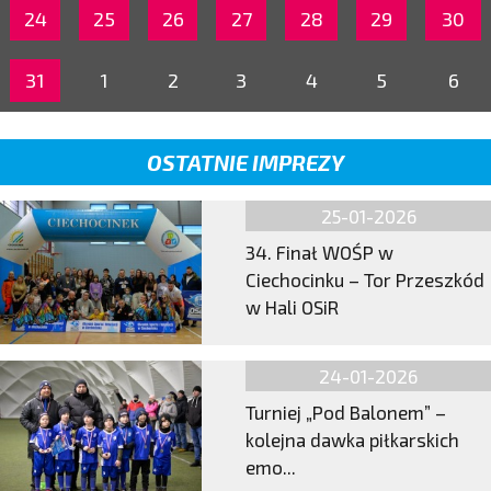
24
25
26
27
28
29
30
31
1
2
3
4
5
6
OSTATNIE IMPREZY
25-01-2026
34. Finał WOŚP w
Ciechocinku – Tor Przeszkód
w Hali OSiR
24-01-2026
Turniej „Pod Balonem” –
kolejna dawka piłkarskich
emo...