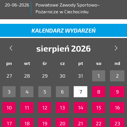
20-06-2026
Powiatowe Zawody Sportowo–
Pożarnicze w Ciechocinku
KALENDARZ WYDARZEŃ
sierpień 2026


pn
wt
śr
cz
pt
so
nd
27
28
29
30
31
1
2
3
4
5
6
7
8
9
10
11
12
13
14
15
16
17
18
19
20
21
22
23