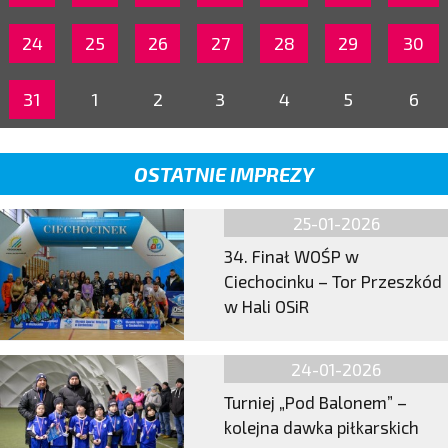
24
25
26
27
28
29
30
31
1
2
3
4
5
6
OSTATNIE IMPREZY
25-01-2026
34. Finał WOŚP w
Ciechocinku – Tor Przeszkód
w Hali OSiR
24-01-2026
Turniej „Pod Balonem” –
kolejna dawka piłkarskich