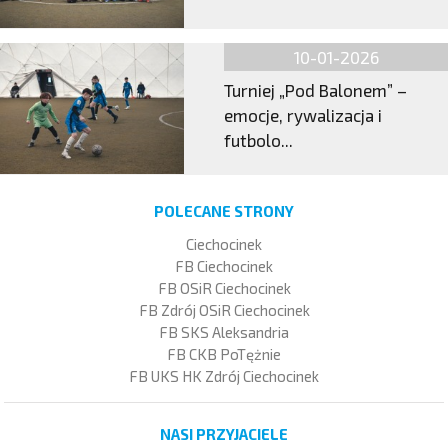
10-01-2026
Turniej „Pod Balonem” –
emocje, rywalizacja i
futbolo...
POLECANE STRONY
Ciechocinek
FB Ciechocinek
FB OSiR Ciechocinek
FB Zdrój OSiR Ciechocinek
FB SKS Aleksandria
FB CKB PoTężnie
FB UKS HK Zdrój Ciechocinek
NASI PRZYJACIELE