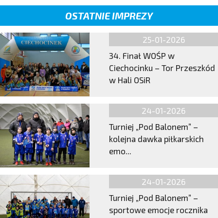
OSTATNIE IMPREZY
25-01-2026
34. Finał WOŚP w
Ciechocinku – Tor Przeszkód
w Hali OSiR
24-01-2026
Turniej „Pod Balonem” –
kolejna dawka piłkarskich
emo...
24-01-2026
Turniej „Pod Balonem” –
sportowe emocje rocznika