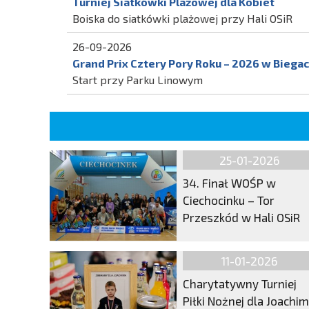
Turniej Siatkówki Plażowej dla Kobiet
Boiska do siatkówki plażowej przy Hali OSiR
26-09-2026
Grand Prix Cztery Pory Roku – 2026 w Biegach
Start przy Parku Linowym
25-01-2026
34. Finał WOŚP w
Ciechocinku – Tor
Przeszkód w Hali OSiR
11-01-2026
Charytatywny Turniej
Piłki Nożnej dla Joachi