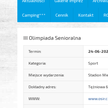
Aktualności
Galerie Imprez
Archiw
Camping***
Cennik
Kontakt
R
III Olimpiada Senioralna
Termin:
24-06-20
Kategoria:
Sport
Miejsce wydarzenia:
Stadion Mie
Dokładny adres:
Tężniowa 6
WWW:
www.osir.c