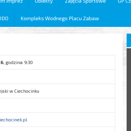
um imprez
Obiekty
Zajęcia Sportowe
GP Cz
ODO
Kompleks Wodnego Placu Zabaw
26
, godzina: 9:30
jski w Ciechocinku
iechocinek.pl