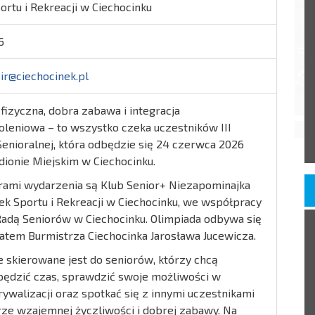
rtu i Rekreacji w Ciechocinku
6
ir@ciechocinek.pl
fizyczna, dobra zabawa i integracja
leniowa – to wszystko czeka uczestników III
Senioralnej, która odbędzie się 24 czerwca 2026
dionie Miejskim w Ciechocinku.
rami wydarzenia są Klub Senior+ Niezapominajka
ek Sportu i Rekreacji w Ciechocinku, we współpracy
Radą Seniorów w Ciechocinku. Olimpiada odbywa się
atem Burmistrza Ciechocinka Jarosława Jucewicza.
 skierowane jest do seniorów, którzy chcą
pędzić czas, sprawdzić swoje możliwości w
ywalizacji oraz spotkać się z innymi uczestnikami
ze wzajemnej życzliwości i dobrej zabawy. Na