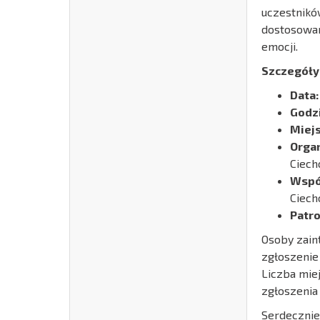
uczestnikó
dostosowan
emocji.
Szczegóły
Data:
Godzi
Miejs
Organ
Ciech
Wspó
Ciech
Patro
Osoby zain
zgłoszenie
Liczba mie
zgłoszenia 
Serdecznie