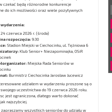
w czekać będą różnorodne konkurencje
e do ich możliwości oraz wiele pozytywnych
 wydarzenia:
24 czerwca 2026 r. (środa)
na rozpoczęcia:
9:30
ce:
Stadion Miejski w Ciechocinku, ul. Tężniowa 6
izatorzy:
Klub Senior+ Niezapominajka, OSiR
ocinek
łorganizator:
Miejska Rada Seniorów w
ocinku
nat:
Burmistrz Ciechocinka Jarosław Jucewicz
teresowane udziałem w wydarzeniu proszone są o
 swojego uczestnictwa do 19 czerwca 2026 roku.
jsc jest ograniczona, dlatego warto dokonać
jak najszybciej.
 zapraszamy wszystkich seniorów do udziału w