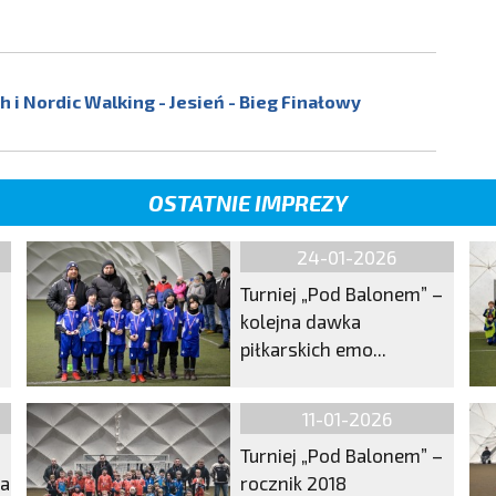
 i Nordic Walking - Jesień - Bieg Finałowy
OSTATNIE IMPREZY
24-01-2026
Turniej „Pod Balonem” –
kolejna dawka
piłkarskich emo...
11-01-2026
Turniej „Pod Balonem” –
ma
rocznik 2018