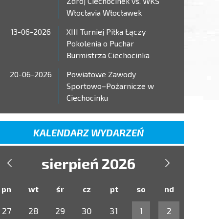
Zdrój Ciechocinek vs. WKS
Włocłavia Włocławek
13-06-2026
XIII Turniej Piłka Łączy
Pokolenia o Puchar
Burmistrza Ciechocinka
20-06-2026
Powiatowe Zawody
Sportowo–Pożarnicze w
Ciechocinku
KALENDARZ WYDARZEŃ
sierpień 2026


pn
wt
śr
cz
pt
so
nd
27
28
29
30
31
1
2