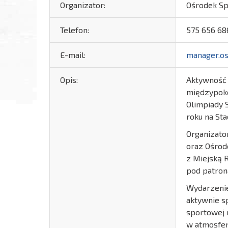
Organizator:
Ośrodek Spo
Telefon:
575 656 68
E-mail:
manager.os
Opis:
Aktywność 
międzypoko
Olimpiady 
roku na Sta
Organizato
oraz Ośrod
z Miejską 
pod patron
Wydarzenie
aktywnie s
sportowej r
w atmosfer