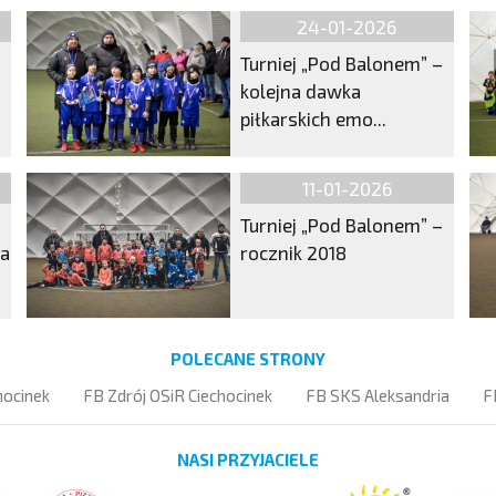
24-01-2026
Turniej „Pod Balonem” –
kolejna dawka
piłkarskich emo...
11-01-2026
Turniej „Pod Balonem” –
ma
rocznik 2018
POLECANE STRONY
hocinek
FB Zdrój OSiR Ciechocinek
FB SKS Aleksandria
F
NASI PRZYJACIELE