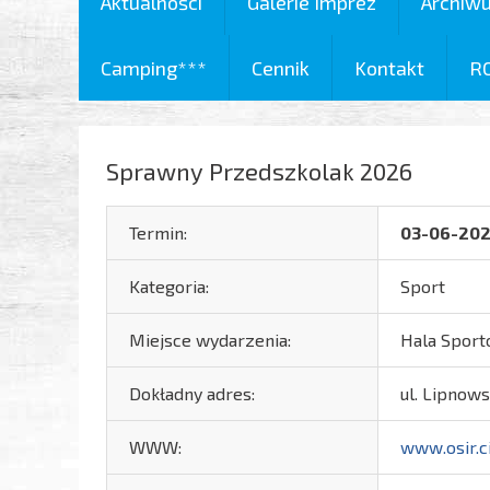
Aktualności
Galerie Imprez
Archiw
Camping***
Cennik
Kontakt
R
Sprawny Przedszkolak 2026
Termin:
03-06-20
Kategoria:
Sport
Miejsce wydarzenia:
Hala Sport
Dokładny adres:
ul. Lipnows
WWW:
www.osir.c