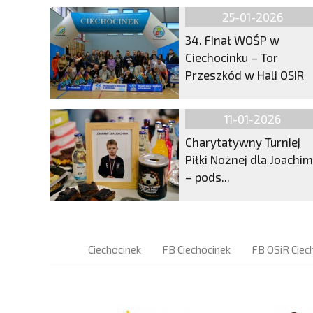
25-01-2026
34. Finał WOŚP w
Ciechocinku – Tor
Przeszkód w Hali OSiR
11-01-2026
Charytatywny Turniej
Piłki Nożnej dla Joachi
– pods...
Ciechocinek
FB Ciechocinek
FB OSiR Ciec