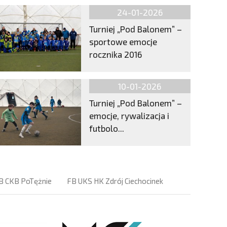
24-01-2026
Turniej „Pod Balonem” –
sportowe emocje
rocznika 2016
10-01-2026
Turniej „Pod Balonem” –
emocje, rywalizacja i
futbolo...
B CKB PoTężnie
FB UKS HK Zdrój Ciechocinek