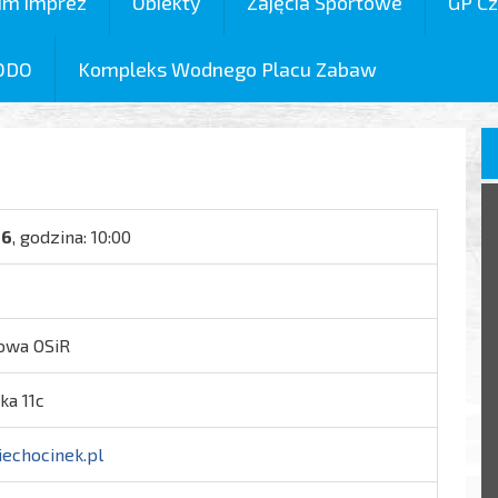
um imprez
Obiekty
Zajęcia Sportowe
GP Cz
ODO
Kompleks Wodnego Placu Zabaw
26
, godzina: 10:00
owa OSiR
ka 11c
iechocinek.pl