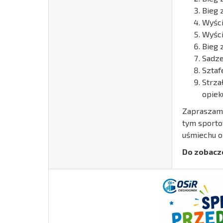
Bieg 
Wyści
Wyśc
Bieg 
Sadze
Sztaf
Strza
opie
Zapraszamy
tym sporto
uśmiechu o
Do zobacze