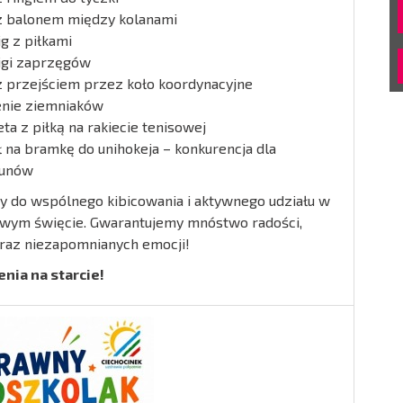
z balonem między kolanami
g z piłkami
igi zaprzęgów
z przejściem przez koło koordynacyjne
nie ziemniaków
eta z piłką na rakiecie tenisowej
ł na bramkę do unihokeja – konkurencja dla
kunów
 do wspólnego kibicowania i aktywnego udziału w
wym święcie. Gwarantujemy mnóstwo radości,
raz niezapomnianych emocji!
nia na starcie!