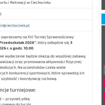
rtu i Rekreacji w Ciechocinku
6
ir@ciechocinek.pl
 zapraszamy na XVI Turniej Sprawnościowy
Przedszkolak 2026”
, który odbędzie się
3
26 r. o godz. 10.00
.
we wydarzenie będzie okazją do wspólnej zabawy,
walizacji oraz promowania aktywności fizycznej
łodszych. Na uczestników czeka wiele
cych konkurencji sportowych, które sprawdzą ich
 szybkość i koordynację ruchową.
cje turniejowe:
ś – przynieś piłkę
z ringiem do tyczki