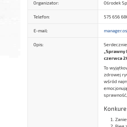
Organizator:
Ośrodek Spo
Telefon:
575 656 68
E-mail:
manager.os
Opis:
Serdecznie
„Sprawny 
czerwca 20
To wyjątko
zdrowej ry
wśród najm
emocjonują
sprawność,
Konkuren
Zanie
Bieg 