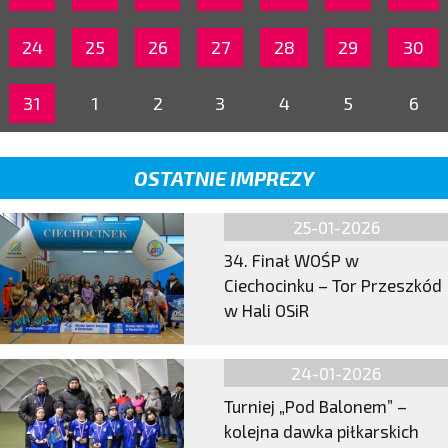
24
25
26
27
28
29
30
31
1
2
3
4
5
6
OSTATNIE IMPREZY
25-01-2026
34. Finał WOŚP w
Ciechocinku – Tor Przeszkód
w Hali OSiR
24-01-2026
Turniej „Pod Balonem” –
kolejna dawka piłkarskich