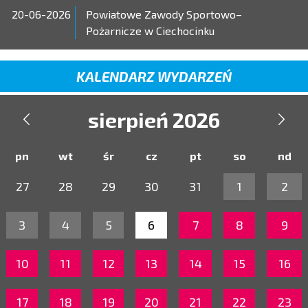
20-06-2026
Powiatowe Zawody Sportowo–
Pożarnicze w Ciechocinku
KALENDARZ WYDARZEŃ
sierpień 2026


pn
wt
śr
cz
pt
so
nd
27
28
29
30
31
1
2
3
4
5
6
7
8
9
10
11
12
13
14
15
16
17
18
19
20
21
22
23