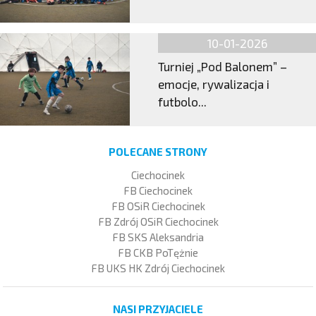
10-01-2026
Turniej „Pod Balonem” –
emocje, rywalizacja i
futbolo...
POLECANE STRONY
Ciechocinek
FB Ciechocinek
FB OSiR Ciechocinek
FB Zdrój OSiR Ciechocinek
FB SKS Aleksandria
FB CKB PoTężnie
FB UKS HK Zdrój Ciechocinek
NASI PRZYJACIELE