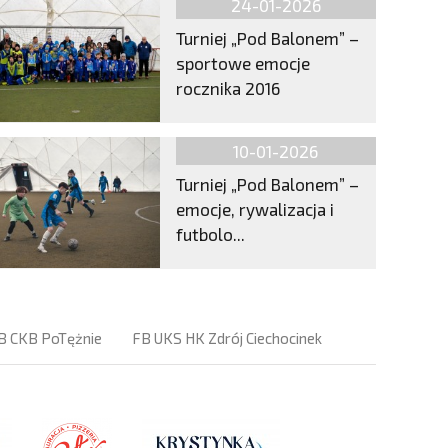
24-01-2026
Turniej „Pod Balonem” –
sportowe emocje
rocznika 2016
10-01-2026
Turniej „Pod Balonem” –
emocje, rywalizacja i
futbolo...
B CKB PoTężnie
FB UKS HK Zdrój Ciechocinek