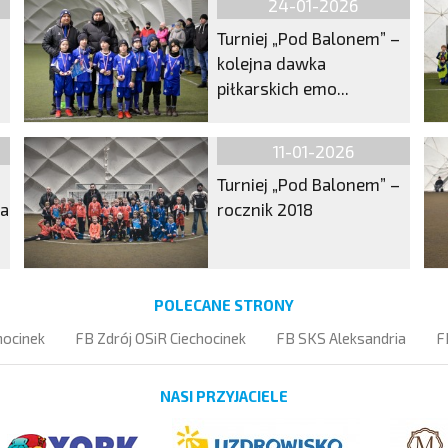
24-01-2026
Turniej „Pod Balonem” –
kolejna dawka
piłkarskich emo...
11-01-2026
Turniej „Pod Balonem” –
ma
rocznik 2018
POLECANE STRONY
hocinek
FB Zdrój OSiR Ciechocinek
FB SKS Aleksandria
F
NASI PRZYJACIELE