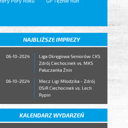
tery Pory Roku
GP Tężnie Run
NAJBLIŻSZE IMPREZY
06-10-2024
Liga Okręgowa Seniorów: CKS
Zdrój Ciechocinek vs. MKS
Pałuczanka Żnin
06-10-2024
Mecz Ligi Młodzika - Zdrój
OSiR Ciechocinek vs. Lech
Rypin
KALENDARZ WYDARZEŃ