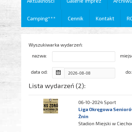
Aktualności
Galerie Imprez
Archiw
Camping***
Cennik
Kontakt
R
Wyszukiwarka wydarzeń:
nazwa:
miejs
data od:
do:
Lista wydarzeń (2):
06-10-2024 Sport
Liga Okręgowa Seniorów
Żnin
Stadion Miejski w Ciecho