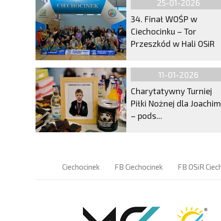
25-01-2026
34. Finał WOŚP w
Ciechocinku – Tor
Przeszkód w Hali OSiR
11-01-2026
Charytatywny Turniej
Piłki Nożnej dla Joachi
– pods...
Ciechocinek
FB Ciechocinek
FB OSiR Ciec