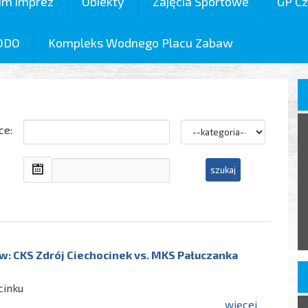
um imprez
Obiekty
Zajęcia Sportowe
GP Cz
ODO
Kompleks Wodnego Placu Zabaw
ce:
: CKS Zdrój Ciechocinek vs. MKS Pałuczanka
cinku
więcej