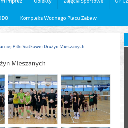
um imprez
Obiekty
Zajęcia Sportowe
GP Cz
ODO
Kompleks Wodnego Placu Zabaw
urniej Piłki Siatkowej Drużyn Mieszanych
rużyn Mieszanych