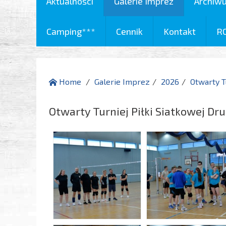
Aktualności
Galerie Imprez
Archiw
Camping***
Cennik
Kontakt
R
Home
Galerie Imprez
2026
Otwarty T
Otwarty Turniej Piłki Siatkowej D