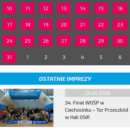
10
11
12
13
14
15
16
17
18
19
20
21
22
23
24
25
26
27
28
29
30
31
1
2
3
4
5
6
OSTATNIE IMPREZY
25-01-2026
34. Finał WOŚP w
Ciechocinku – Tor Przeszkód
w Hali OSiR