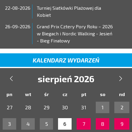
22-08-2026
Turniej Siatkówki Plażowej dla
Kobiet
26-09-2026
Grand Prix Cztery Pory Roku – 2026
w Biegach i Nordic Walking - Jesień
- Bieg Finałowy
KALENDARZ WYDARZEŃ
sierpień 2026


pn
wt
śr
cz
pt
so
nd
27
28
29
30
31
1
2
3
4
5
6
7
8
9