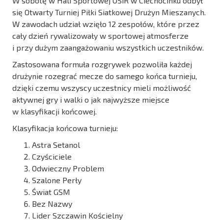
W sobotę w Hali Sportowej OSiR w Ciechocinku odbył
się Otwarty Turniej Piłki Siatkowej Drużyn Mieszanych.
W zawodach udział wzięło 12 zespołów, które przez
cały dzień rywalizowały w sportowej atmosferze
i przy dużym zaangażowaniu wszystkich uczestników.
Zastosowana formuła rozgrywek pozwoliła każdej
drużynie rozegrać mecze do samego końca turnieju,
dzięki czemu wszyscy uczestnicy mieli możliwość
aktywnej gry i walki o jak najwyższe miejsce
w klasyfikacji końcowej.
Klasyfikacja końcowa turnieju:
Astra Setanol
Czyściciele
Odwieczny Problem
Szalone Perły
Świat GSM
Bez Nazwy
Lider Szczawin Kościelny