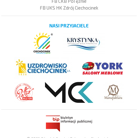
FB CKB PoTężnie
FB UKS HK Zdrój Ciechocinek
NASI PRZYJACIELE