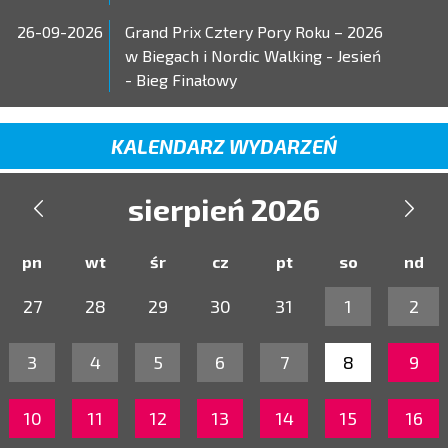
26-09-2026
Grand Prix Cztery Pory Roku – 2026
w Biegach i Nordic Walking - Jesień
- Bieg Finałowy
KALENDARZ WYDARZEŃ
sierpień 2026


pn
wt
śr
cz
pt
so
nd
27
28
29
30
31
1
2
3
4
5
6
7
8
9
10
11
12
13
14
15
16