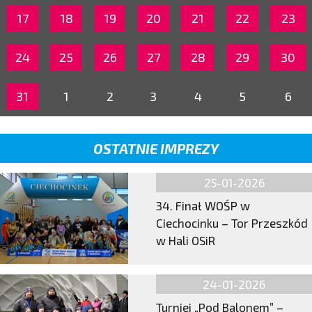
17
18
19
20
21
22
23
24
25
26
27
28
29
30
31
1
2
3
4
5
6
OSTATNIE IMPREZY
25-01-2026
34. Finał WOŚP w
Ciechocinku – Tor Przeszkód
w Hali OSiR
24-01-2026
Turniej „Pod Balonem” –