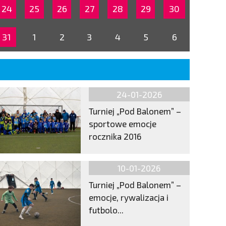
24
25
26
27
28
29
30
31
1
2
3
4
5
6
24-01-2026
Turniej „Pod Balonem” –
sportowe emocje
rocznika 2016
10-01-2026
Turniej „Pod Balonem” –
emocje, rywalizacja i
futbolo...