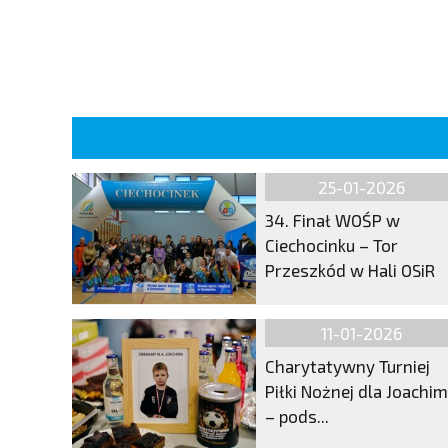
25-01-2026
34. Finał WOŚP w
Ciechocinku – Tor
Przeszkód w Hali OSiR
11-01-2026
Charytatywny Turniej
Piłki Nożnej dla Joachi
– pods...