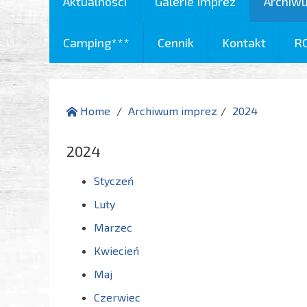
Aktualności
Galerie Imprez
Archiw
Camping***
Cennik
Kontakt
R
Home
Archiwum imprez
2024
2024
Styczeń
Luty
Marzec
Kwiecień
Maj
Czerwiec