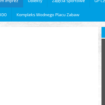
um imprez
Obiekty
Zajęcia Sportowe
GP Cz
ODO
Kompleks Wodnego Placu Zabaw