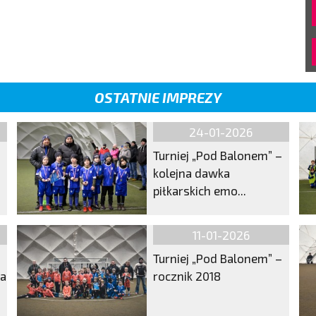
OSTATNIE IMPREZY
24-01-2026
Turniej „Pod Balonem” –
kolejna dawka
piłkarskich emo...
11-01-2026
Turniej „Pod Balonem” –
ma
rocznik 2018