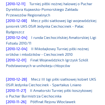
[2010-12-11]
Turniej piłłki nożnej halowej o Puchar
Dyrektora Kujawsko-Pomorskiego Zakładu
Przewozów Regionalnych
[2010-12-08]
Mecz piłki siatkowej ligi wojewódzkiej
juniorek UKS OSiR Jedynka Ciechocinek - Pałac
Bydgoszcz
[2010-12-04]
I runda Ciechocińskiej Amatorskiej Ligi
Futsalu 2010/11
[2010-12-04]
II Mikołajkowy Turniej piłki nożnej
orlików i młodzików - Ciechocinek 2010
[2010-12-01]
Finał Wojewódzkich Igrzysk Szkół
Podstawowych w unihokeju chłopców
[2010-12-28]
Mecz III ligi piłki siatkowej kobiet UKS
OSiR Jedynka Ciechocinek - Spartakus Lniano
[2010-11-27]
II Amatorski Turniej piłki koszykowej
o Puchar Burmistrza Ciechocinka
[2010-11-26]
Półfinał Rejonu Włocławek