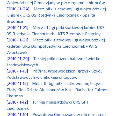
Wojewódzkiej Gimnazjady w piłce ręcznej chłopców
[2010-11-24]
Mecz piłki siatkowej ligi wojewódzkiej
juniorek UKS OSiR Jedynka Ciechocinek - Sparta
Brodnica
[2010-11-21]
Mecz III ligi piłki siatkowej kobiet UKS
OSiR Jedynka Ciechocinek - KTS Ziemowit Osięciny
[2010-11-21]
Mecz piłki siatkowej ligi wojewódzkiej
kadetek UKS Dompol Jedynka Ciechocinek - WTS
Włocławek
[2010-11-20]
Turniej piłki nożnej halowej świetlic
środowiskowych
[2010-11-15]
Półfinał Wojewódzkich Igrzysk Szkół
Podstawowych w unihokeju chłopców
[2010-11-13]
Mecz III ligi piłki siatkowej mężczyzn
Złoty Kłos Orlęta Aleksandrów Kuj. - Buchalter Culmen
Chełmno
[2010-11-12]
Turniej minisiatkówki UKS SP1
Ciechocinek
[2010-11-10]
Powiatowa Gimnazjada w piłce ręcznej