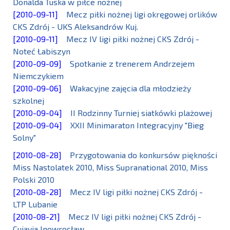
Donalda Tuska w piłce nożnej
[2010-09-11]
Mecz piłki nożnej ligi okręgowej orlików
CKS Zdrój - UKS Aleksandrów Kuj.
[2010-09-11]
Mecz IV ligi piłki nożnej CKS Zdrój -
Noteć Łabiszyn
[2010-09-09]
Spotkanie z trenerem Andrzejem
Niemczykiem
[2010-09-06]
Wakacyjne zajęcia dla młodzieży
szkolnej
[2010-09-04]
II Rodzinny Turniej siatkówki plażowej
[2010-09-04]
XXII Minimaraton Integracyjny "Bieg
Solny"
[2010-08-28]
Przygotowania do konkursów piękności
Miss Nastolatek 2010, Miss Supranational 2010, Miss
Polski 2010
[2010-08-28]
Mecz IV ligi piłki nożnej CKS Zdrój -
LTP Lubanie
[2010-08-21]
Mecz IV ligi piłki nożnej CKS Zdrój -
Cuiavia Inowrocław