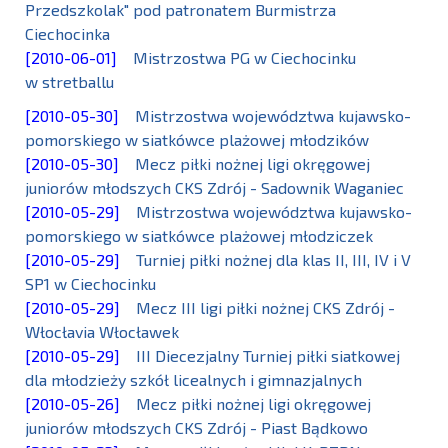
Przedszkolak" pod patronatem Burmistrza
Ciechocinka
[2010-06-01]
Mistrzostwa PG w Ciechocinku
w stretballu
[2010-05-30]
Mistrzostwa województwa kujawsko-
pomorskiego w siatkówce plażowej młodzików
[2010-05-30]
Mecz piłki nożnej ligi okręgowej
juniorów młodszych CKS Zdrój - Sadownik Waganiec
[2010-05-29]
Mistrzostwa województwa kujawsko-
pomorskiego w siatkówce plażowej młodziczek
[2010-05-29]
Turniej piłki nożnej dla klas II, III, IV i V
SP1 w Ciechocinku
[2010-05-29]
Mecz III ligi piłki nożnej CKS Zdrój -
Włocłavia Włocławek
[2010-05-29]
III Diecezjalny Turniej piłki siatkowej
dla młodzieży szkół licealnych i gimnazjalnych
[2010-05-26]
Mecz piłki nożnej ligi okręgowej
juniorów młodszych CKS Zdrój - Piast Bądkowo