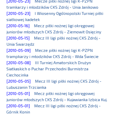
[2010-05-23]
Mecze piłki nożnej ligi K-PZPN
tramkarzy i młodzików CKS Zdrój - Unia Janikowo
[2010-05-23]
I Wiosenny Ogólnopolski Turniej piłki
siatkowej kadetek
[2010-05-16]
Mecz piłki nożnej ligi okręgowej
juniorów młodszych CKS Zdrój - Ziemowit Osięciny
[2010-05-15]
Mecz III ligi piłki nożnej CKS Zdrój -
Unia Swarzędz
[2010-05-09]
Mecze piłki nożnej ligi K-PZPN
trampkarzy i młodzików CKS Zdrój - Wda Świecie
[2010-05-08]
III Turniej Amatorskich Drużyn
Siatkaskich o Puchar Przechodni Burmistrza
Ciechocinka
[2010-05-05]
Mecz III ligi piłki nożnej CKS Zdrój -
Lubuszanin Trzcianka
[2010-05-01]
Mecz piłki nożnej ligi okręgowej
juniorów młodszych CKS Zdrój - Kujawianka Izbica Kuj.
[2010-05-01]
Mecz III ligi piłki nożnej CKS Zdrój -
Górnik Konin