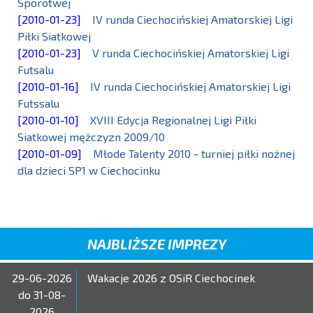
Sporotwej
[2010-01-23]
IV runda Ciechocińskiej Amatorskiej Ligi
Piłki Siatkowej
[2010-01-23]
V runda Ciechocińskiej Amatorskiej Ligi
Futsalu
[2010-01-16]
IV runda Ciechocińskiej Amatorskiej Ligi
Futssalu
[2010-01-10]
XVIII Edycja Regionalnej Ligi Piłki
Siatkowej mężczyzn 2009/10
[2010-01-09]
Młode Talenty 2010 - turniej piłki nożnej
dla dzieci SP1 w Ciechocinku
NAJBLIŻSZE IMPREZY
29-06-2026
Wakacje 2026 z OSiR Ciechocinek
do 31-08-
2026