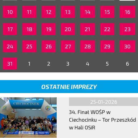
10
11
12
13
14
15
16
17
18
19
20
21
22
23
24
25
26
27
28
29
30
31
1
2
3
4
5
6
OSTATNIE IMPREZY
25-01-2026
34. Finał WOŚP w
Ciechocinku – Tor Przeszkód
w Hali OSiR