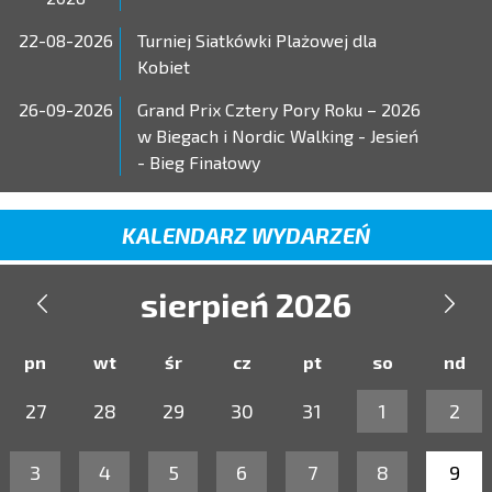
22-08-2026
Turniej Siatkówki Plażowej dla
Kobiet
26-09-2026
Grand Prix Cztery Pory Roku – 2026
w Biegach i Nordic Walking - Jesień
- Bieg Finałowy
KALENDARZ WYDARZEŃ
sierpień 2026


pn
wt
śr
cz
pt
so
nd
27
28
29
30
31
1
2
3
4
5
6
7
8
9