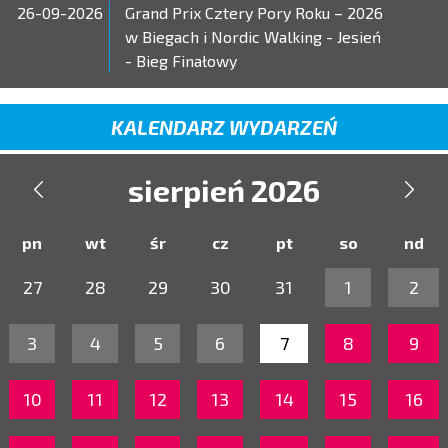
26-09-2026
Grand Prix Cztery Pory Roku – 2026
w Biegach i Nordic Walking - Jesień
- Bieg Finałowy
KALENDARZ WYDARZEŃ
sierpień 2026


pn
wt
śr
cz
pt
so
nd
27
28
29
30
31
1
2
3
4
5
6
7
8
9
10
11
12
13
14
15
16