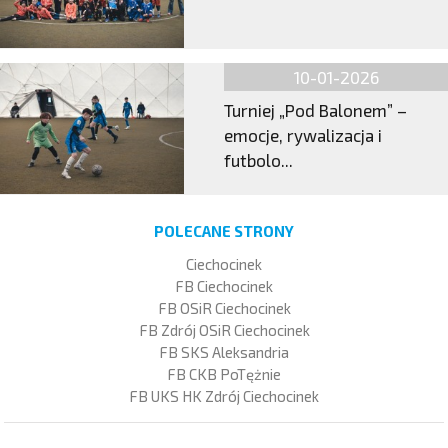
10-01-2026
Turniej „Pod Balonem” –
emocje, rywalizacja i
futbolo...
POLECANE STRONY
Ciechocinek
FB Ciechocinek
FB OSiR Ciechocinek
FB Zdrój OSiR Ciechocinek
FB SKS Aleksandria
FB CKB PoTężnie
FB UKS HK Zdrój Ciechocinek