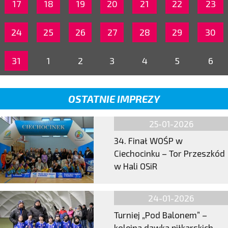
17
18
19
20
21
22
23
24
25
26
27
28
29
30
31
1
2
3
4
5
6
OSTATNIE IMPREZY
25-01-2026
34. Finał WOŚP w
Ciechocinku – Tor Przeszkód
w Hali OSiR
24-01-2026
Turniej „Pod Balonem” –
kolejna dawka piłkarskich