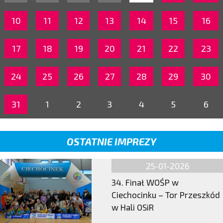
10
11
12
13
14
15
16
17
18
19
20
21
22
23
24
25
26
27
28
29
30
31
1
2
3
4
5
6
OSTATNIE IMPREZY
25-01-2026
34. Finał WOŚP w
Ciechocinku – Tor Przeszkód
w Hali OSiR