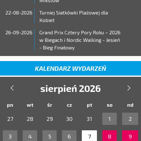
Mikstów
22-08-2026
Turniej Siatkówki Plażowej dla
Kobiet
26-09-2026
Grand Prix Cztery Pory Roku – 2026
w Biegach i Nordic Walking - Jesień
- Bieg Finałowy
KALENDARZ WYDARZEŃ
sierpień 2026


pn
wt
śr
cz
pt
so
nd
27
28
29
30
31
1
2
3
4
5
6
7
8
9