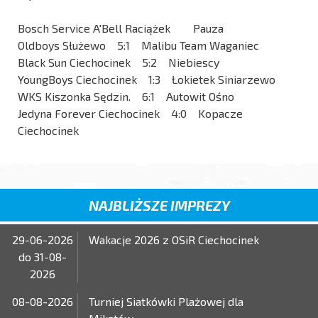
Bosch Service A'Bell Raciążek Pauza
Oldboys Służewo 5:1 Malibu Team Waganiec
Black Sun Ciechocinek 5:2 Niebiescy
YoungBoys Ciechocinek 1:3 Łokietek Siniarzewo
WKS Kiszonka Sędzin. 6:1 Autowit Ośno
Jedyna Forever Ciechocinek 4:0 Kopacze
Ciechocinek
NAJBLIŻSZE IMPREZY
29-06-2026
Wakacje 2026 z OSiR Ciechocinek
do 31-08-
2026
08-08-2026
Turniej Siatkówki Plażowej dla